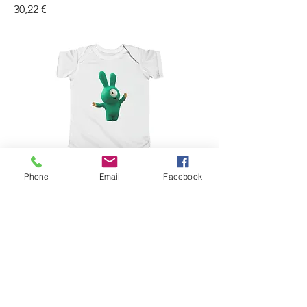
Prix
30,22 €
Phone
Email
Facebook
Infant Fine Jersey Bodysuit
Prix
22,47 €